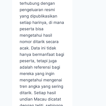
terhubung dengan
pengeluaran resmi
yang dipublikasikan
setiap harinya, di mana
peserta bisa
mengetahui hasil
nomor ditarik secara
acak. Data ini tidak
hanya bermanfaat bagi
peserta, tetapi juga
adalah referensi bagi
mereka yang ingin
mengetahui mengenai
tren angka yang sering
ditarik. Setiap hasil
undian Macau dicatat
dengan teliti, sehingga