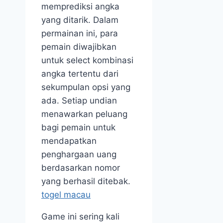
memprediksi angka
yang ditarik. Dalam
permainan ini, para
pemain diwajibkan
untuk select kombinasi
angka tertentu dari
sekumpulan opsi yang
ada. Setiap undian
menawarkan peluang
bagi pemain untuk
mendapatkan
penghargaan uang
berdasarkan nomor
yang berhasil ditebak.
togel macau
Game ini sering kali