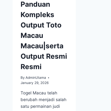
Panduan
Kompleks
Output Toto
Macau
Macau|serta
Output Resmi
Resmi
By
AdminUtama
January 29, 2026
Togel Macau telah
berubah menjadi salah
satu permainan judi