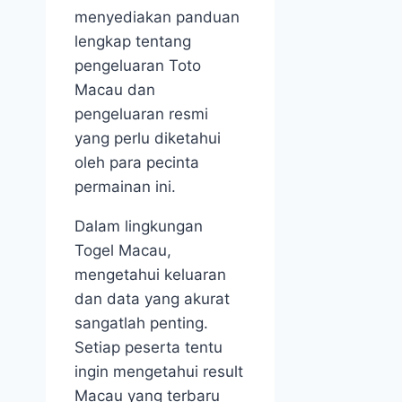
menyediakan panduan
lengkap tentang
pengeluaran Toto
Macau dan
pengeluaran resmi
yang perlu diketahui
oleh para pecinta
permainan ini.
Dalam lingkungan
Togel Macau,
mengetahui keluaran
dan data yang akurat
sangatlah penting.
Setiap peserta tentu
ingin mengetahui result
Macau yang terbaru