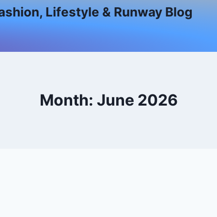
ashion, Lifestyle & Runway Blog
Month: June 2026