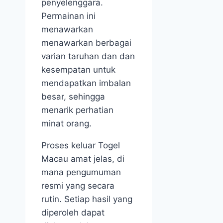
penyelenggara.
Permainan ini
menawarkan
menawarkan berbagai
varian taruhan dan dan
kesempatan untuk
mendapatkan imbalan
besar, sehingga
menarik perhatian
minat orang.
Proses keluar Togel
Macau amat jelas, di
mana pengumuman
resmi yang secara
rutin. Setiap hasil yang
diperoleh dapat