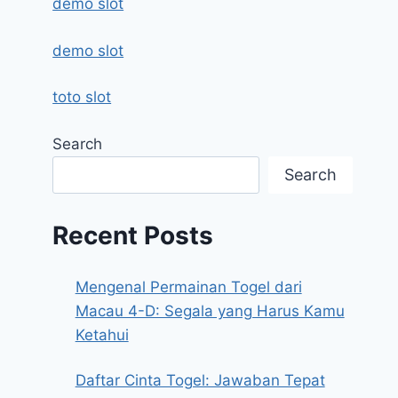
demo slot
demo slot
toto slot
Search
Search
Recent Posts
Mengenal Permainan Togel dari
Macau 4-D: Segala yang Harus Kamu
Ketahui
Daftar Cinta Togel: Jawaban Tepat