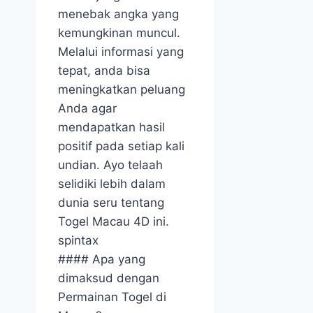
menebak angka yang
kemungkinan muncul.
Melalui informasi yang
tepat, anda bisa
meningkatkan peluang
Anda agar
mendapatkan hasil
positif pada setiap kali
undian. Ayo telaah
selidiki lebih dalam
dunia seru tentang
Togel Macau 4D ini.
spintax
#### Apa yang
dimaksud dengan
Permainan Togel di