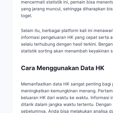
mencermati statistik ini, pemain bisa menen
yang jarang muncul, sehingga diharapkan b
togel.
Selain itu, berbagai platform kali ini menawa
informasi pengeluaran HK yang cepat serta 
selalu terhubung dengan hasil terkini. Berg
statistik sorting akan menambah keyakinan s
Cara Menggunakan Data HK
Memanfaatkan data HK sangat penting bagi 
meningkatkan kemungkinan menang. Pertama
keluaran HK dari waktu ke waktu. Informasi
ditarik dalam jangka waktu tertentu. Denga
sebelumnya, Anda bisa melakukan analisa d