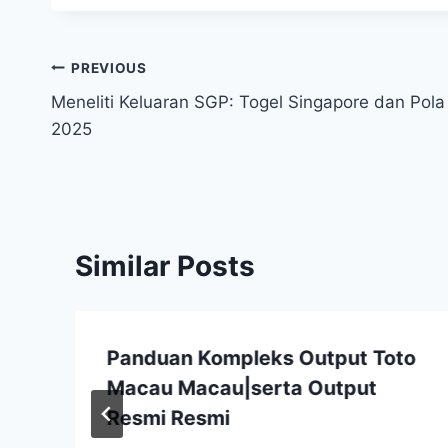
Post
PREVIOUS
Meneliti Keluaran SGP: Togel Singapore dan Pola
navigation
2025
Similar Posts
Panduan Kompleks Output Toto
Macau Macau|serta Output
Resmi Resmi