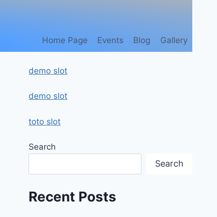
Home Page
Events
Blog
Gallery
demo slot
demo slot
demo slot
toto slot
Search
Search
Recent Posts