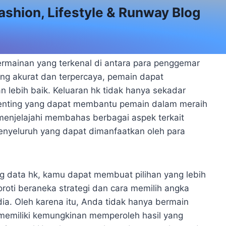
ashion, Lifestyle & Runway Blog
rmainan yang terkenal di antara para penggemar
ng akurat dan terpercaya, pemain dapat
 lebih baik. Keluaran hk tidak hanya sekadar
 penting yang dapat membantu pemain dalam meraih
 menjelajahi membahas berbagai aspek terkait
nyeluruh yang dapat dimanfaatkan oleh para
data hk, kamu dapat membuat pilihan yang lebih
oroti beraneka strategi dan cara memilih angka
ia. Oleh karena itu, Anda tidak hanya bermain
 memiliki kemungkinan memperoleh hasil yang