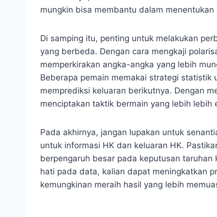
mungkin bisa membantu dalam menentukan an
Di samping itu, penting untuk melakukan per
yang berbeda. Dengan cara mengkaji polarisa
memperkirakan angka-angka yang lebih mungk
Beberapa pemain memakai strategi statistik 
memprediksi keluaran berikutnya. Dengan men
menciptakan taktik bermain yang lebih lebih e
Pada akhirnya, jangan lupakan untuk senan
untuk informasi HK dan keluaran HK. Pastikan
berpengaruh besar pada keputusan taruhan 
hati pada data, kalian dapat meningkatkan 
kemungkinan meraih hasil yang lebih memua