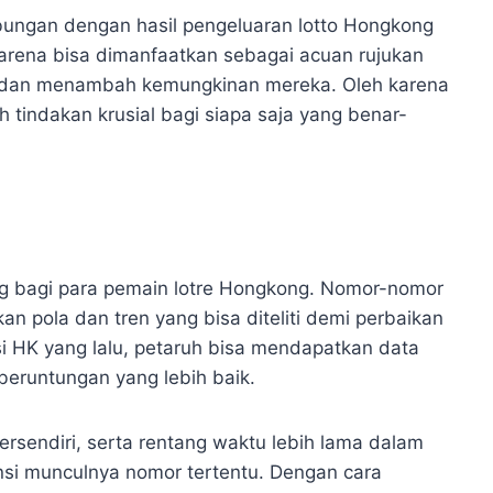
ungan dengan hasil pengeluaran lotto Hongkong
karena bisa dimanfaatkan sebagai acuan rujukan
a dan menambah kemungkinan mereka. Oleh karena
tindakan krusial bagi siapa saja yang benar-
ng bagi para pemain lotre Hongkong. Nomor-nomor
an pola dan tren yang bisa diteliti demi perbaikan
si HK yang lalu, petaruh bisa mendapatkan data
eruntungan yang lebih baik.
tersendiri, serta rentang waktu lebih lama dalam
nsi munculnya nomor tertentu. Dengan cara